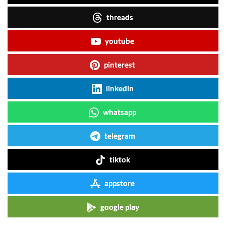
threads
youtube
pinterest
linkedin
whatsapp
telegram
tiktok
appstore
google play