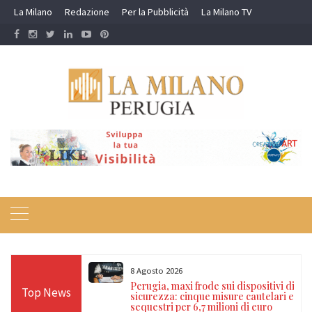
Skip
La Milano
Redazione
Per la Pubblicità
La Milano TV
to
content
8 Agosto 2026
a del falso
Perugia, maxi frode sui dispositivi di
Top News
na: arrestati due
sicurezza: cinque misure cautelari e
mento sulla E45
sequestri per 6,7 milioni di euro