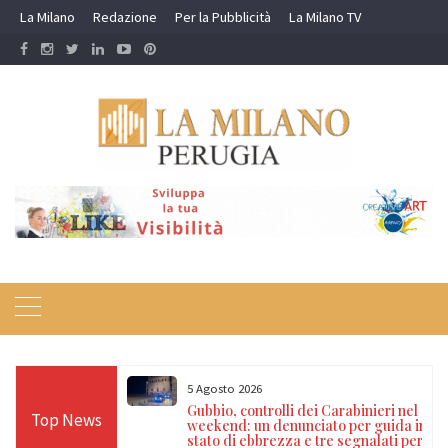
Skip
La Milano
Redazione
Per la Pubblicità
La Milano TV
to
content
5 Agosto 2026
 dispositivi di
Gubbio, controlli dei Carabinieri nel
Top News
ure cautelari e
weekend: un denunciato per guida in
ni di euro
stato di ebbrezza e tre segnalati per