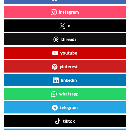
instagram
x
threads
youtube
pinterest
linkedin
whatsapp
telegram
tiktok