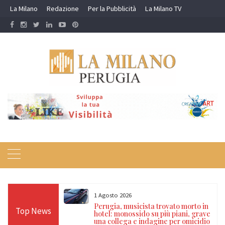
Skip
La Milano
Redazione
Per la Pubblicità
La Milano TV
to
content
1 Agosto 2026
Carabinieri nel
Perugia, musicista trovato morto in
Top News
to per guida in
hotel: monossido su più piani, grave
e segnalati per
una collega e indagine per omicidio