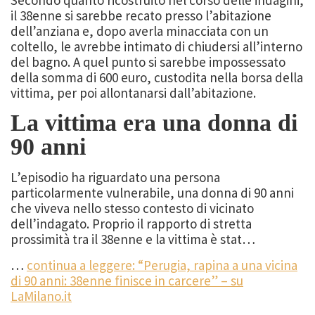
Secondo quanto ricostruito nel corso delle indagini,
il 38enne si sarebbe recato presso l’abitazione
dell’anziana e, dopo averla minacciata con un
coltello, le avrebbe intimato di chiudersi all’interno
del bagno. A quel punto si sarebbe impossessato
della somma di 600 euro, custodita nella borsa della
vittima, per poi allontanarsi dall’abitazione.
La vittima era una donna di
90 anni
L’episodio ha riguardato una persona
particolarmente vulnerabile, una donna di 90 anni
che viveva nello stesso contesto di vicinato
dell’indagato. Proprio il rapporto di stretta
prossimità tra il 38enne e la vittima è stat…
…
continua a leggere: “Perugia, rapina a una vicina
di 90 anni: 38enne finisce in carcere” – su
LaMilano.it