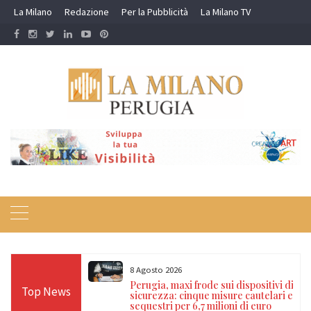
Skip
La Milano
Redazione
Per la Pubblicità
La Milano TV
to
content
8 Agosto 2026
a del falso
Perugia, maxi frode sui dispositivi di
Top News
na: arrestati due
sicurezza: cinque misure cautelari e
mento sulla E45
sequestri per 6,7 milioni di euro