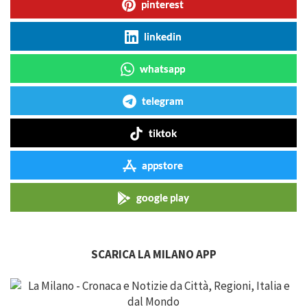
pinterest
linkedin
whatsapp
telegram
tiktok
appstore
google play
SCARICA LA MILANO APP