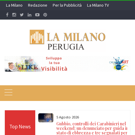
Skip
La Milano
Redazione
Per la Pubblicità
La Milano TV
to
content
5 Agosto 2026
 dispositivi di
Gubbio, controlli dei Carabinieri nel
Top News
ure cautelari e
weekend: un denunciato per guida in
ni di euro
stato di ebbrezza e tre segnalati per