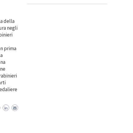
na della
ura negli
binieri
in prima
la
una
one
rabinieri
rti
pedaliere