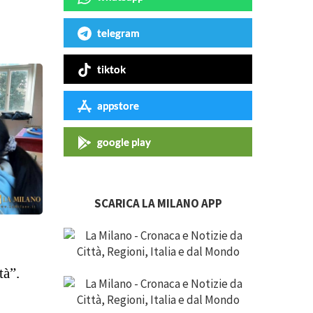
telegram
tiktok
appstore
google play
SCARICA LA MILANO APP
tà”.