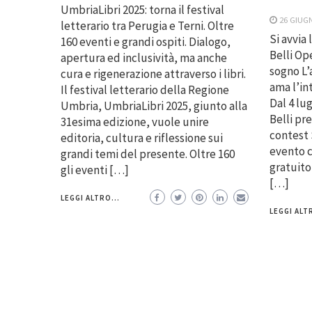
UmbriaLibri 2025: torna il festival
26 GIUG
letterario tra Perugia e Terni. Oltre
Si avvia
160 eventi e grandi ospiti. Dialogo,
Belli Op
apertura ed inclusività, ma anche
sogno L’
cura e rigenerazione attraverso i libri.
ama l’in
Il festival letterario della Regione
Dal 4 lug
Umbria, UmbriaLibri 2025, giunto alla
Belli pr
31esima edizione, vuole unire
contest 
editoria, cultura e riflessione sui
evento 
grandi temi del presente. Oltre 160
gratuito
gli eventi […]
[…]
LEGGI ALTRO...
LEGGI ALTR