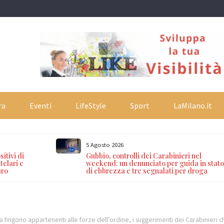
ra
Eventi
LifeStyle
Sport
LaMilano.it
5 Agosto 2026
itivi di
Gubbio, controlli dei Carabinieri nel
telari e
weekend: un denunciato per guida in stat
uro
di ebbrezza e tre segnalati per droga
e si fingono appartenenti alle forze dell’ordine, i suggerimenti dei Carabinieri