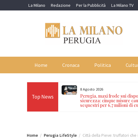
Skip
La Milano
Redazione
Per la Pubblicità
La Milano TV
to
content
Home
Cronaca
Politica
Cultu
8 Agosto 2026
ode sui dispositivi di
Perugia, maxi frode sui dispos
Top News
ue misure cautelari e
sicurezza: cinque misure cau
7 milioni di euro
sequestri per 6,7 milioni di e
Home
Perugia LifeStyle
Città della Pieve: truffatori ch