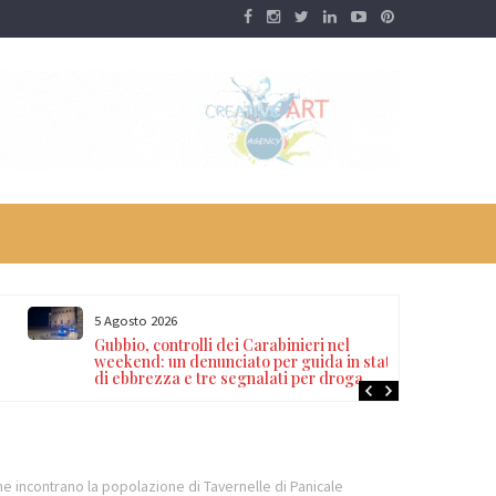
5 Agosto 2026
Gubbio, controlli dei Carabinieri nel
o
weekend: un denunciato per guida in stato
di ebbrezza e tre segnalati per droga
 che incontrano la popolazione di Tavernelle di Panicale