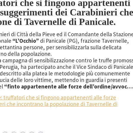
fatori che si fingono appartenenti
 i suggerimenti dei Carabinieri ch
ne di Tavernelle di Panicale.
eri di Città della Pieve ed il Comandante della Stazion
ionale
“L’Occhio”
di Panicale (PG), frazione Tavernelle,
ttantina persone, per sensibilizzarla sulla delicata
anno della popolazione.
ia campagna di sensibilizzazione contro le truffe promos
Perugia, ha partecipato anche il Vice Sindaco di Panicale
nno descritto alla platea le metodologie più comunemente
iducia delle loro vittime, mettendo in guardia i presenti
el
“finto appartenente alle forze dell’ordine/avvoc…
: truffatori che si fingono appartenenti alle forze
eri che incontrano la popolazione di Tavernelle di