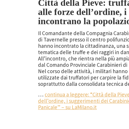
Città della Pieve: truf
alle forze dell’ordine,
incontrano la popolazio
Il Comandante della Compagnia Carabini
di Tavernelle presso il centro polifunz
hanno incontrato la cittadinanza, una se
tematica delle truffe e dei raggiri in d
All’incontro, che rientra nella più amp
dal Comando Provinciale Carabinieri di 
Nel corso delle attività, i militari ha
utilizzate dai truffatori per carpire la f
soprattutto dalla consolidata tecnica d
…
continua a leggere: “Città della Pieve
dell’ordine, i suggerimenti dei Carabini
Panicale” – su LaMilano.it