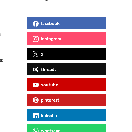
e
facebook
e
instagram
x
sa
.
threads
youtube
pinterest
linkedin
whatsapp