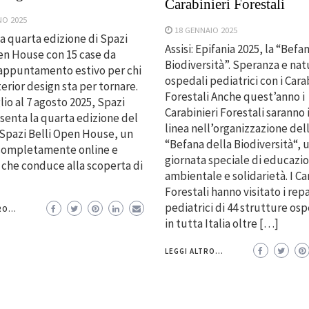
Carabinieri Forestali
NO 2025
18 GENNAIO 2025
 la quarta edizione di Spazi
Assisi: Epifania 2025, la “Befa
en House con 15 case da
Biodiversità”. Speranza e nat
appuntamento estivo per chi
ospedali pediatrici con i Cara
terior design sta per tornare.
Forestali Anche quest’anno i
lio al 7 agosto 2025, Spazi
Carabinieri Forestali saranno 
esenta la quarta edizione del
linea nell’organizzazione del
Spazi Belli Open House, un
“Befana della Biodiversità“, 
completamente online e
giornata speciale di educazi
 che conduce alla scoperta di
ambientale e solidarietà. I Ca
Forestali hanno visitato i repa
pediatrici di 44 strutture os
O...
in tutta Italia oltre […]
LEGGI ALTRO...