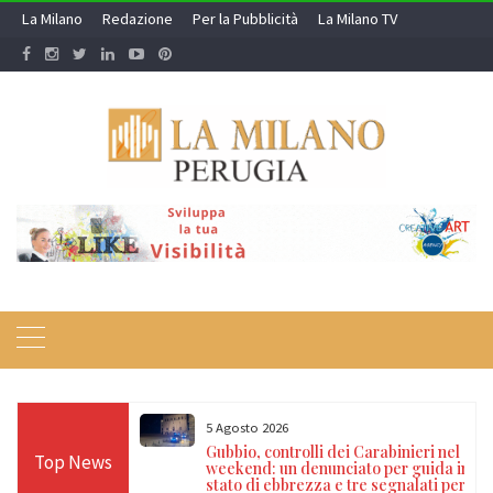
Skip
La Milano
Redazione
Per la Pubblicità
La Milano TV
to
content
5 Agosto 2026
 dispositivi di
Gubbio, controlli dei Carabinieri nel
Top News
ure cautelari e
weekend: un denunciato per guida in
ni di euro
stato di ebbrezza e tre segnalati per