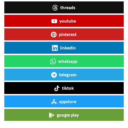
threads
youtube
pinterest
linkedin
whatsapp
telegram
tiktok
appstore
google play